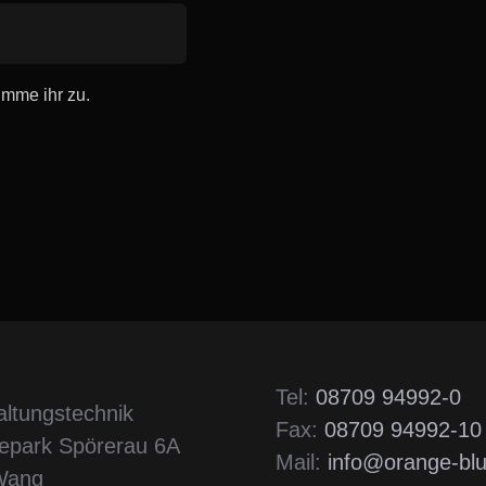
imme ihr zu.
Tel:
08709 94992-0
altungstechnik
Fax:
08709 94992-10
epark Spörerau 6A
Mail:
info@orange-bl
Wang